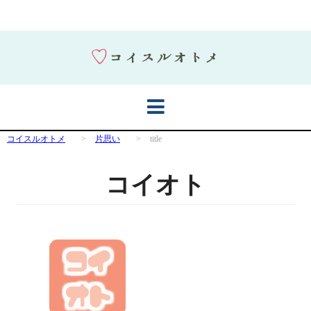
コイスルオトメ
>
片思い
>
title
コイオト