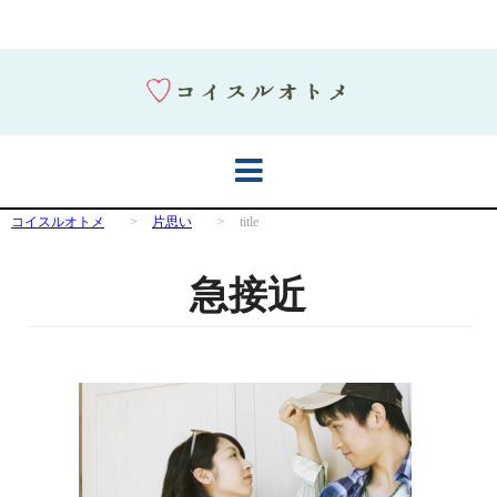
コイスルオトメ
>
片思い
>
title
急接近