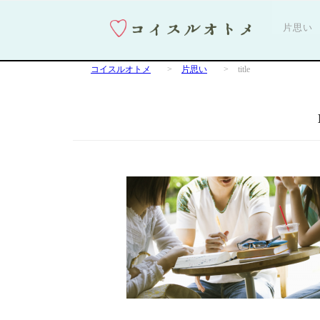
片思い
コイスルオトメ
>
片思い
>
title