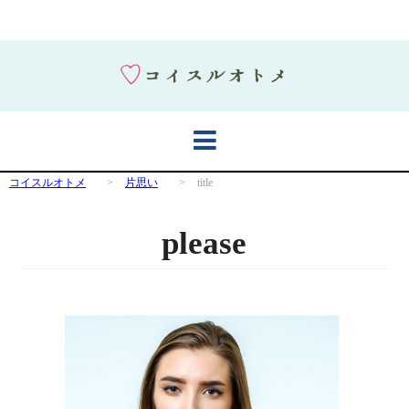
コイスルオトメ
>
片思い
>
title
please