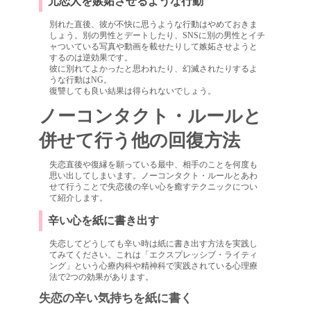
元恋人を嫉妬させるような行動
別れた直後、彼が不快に思うような行動はやめておきま
しょう。別の男性とデートしたり、SNSに別の男性とイチ
ャついている写真や動画を載せたりして嫉妬させようと
するのは逆効果です。
彼に別れてよかったと思われたり、幻滅されたりするよ
うな行動はNG。
復讐しても良い結果は得られないでしょう。
ノーコンタクト・ルールと
併せて行う他の回復方法
失恋直後や復縁を願っている最中、相手のことを何度も
思い出してしまいます。ノーコンタクト・ルールとあわ
せて行うことで失恋後の辛い心を癒すテクニックについ
て紹介します。
辛い心を紙に書き出す
失恋してどうしても辛い時は紙に書き出す方法を実践し
てみてください。これは「エクスプレッシブ・ライティ
ング」という心療内科や精神科で実践されている心理療
法で2つの効果があります。
失恋の辛い気持ちを紙に書く