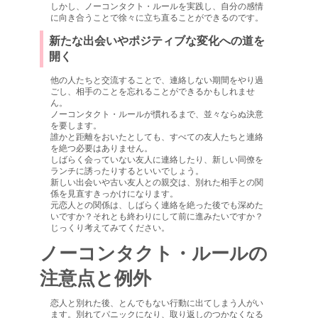
しかし、ノーコンタクト・ルールを実践し、自分の感情
に向き合うことで徐々に立ち直ることができるのです。
新たな出会いやポジティブな変化への道を
開く
他の人たちと交流することで、連絡しない期間をやり過
ごし、相手のことを忘れることができるかもしれませ
ん。
ノーコンタクト・ルールが慣れるまで、並々ならぬ決意
を要します。
誰かと距離をおいたとしても、すべての友人たちと連絡
を絶つ必要はありません。
しばらく会っていない友人に連絡したり、新しい同僚を
ランチに誘ったりするといいでしょう。
新しい出会いや古い友人との親交は、別れた相手との関
係を見直すきっかけになります。
元恋人との関係は、しばらく連絡を絶った後でも深めた
いですか？それとも終わりにして前に進みたいですか？
じっくり考えてみてください。
ノーコンタクト・ルールの
注意点と例外
恋人と別れた後、とんでもない行動に出てしまう人がい
ます。別れてパニックになり、取り返しのつかなくなる