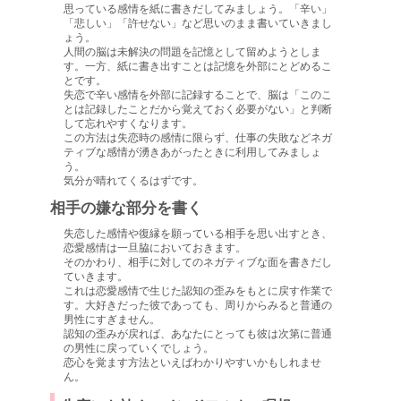
思っている感情を紙に書きだしてみましょう。「辛い」
「悲しい」「許せない」など思いのまま書いていきまし
ょう。
人間の脳は未解決の問題を記憶として留めようとしま
す。一方、紙に書き出すことは記憶を外部にとどめるこ
とです。
失恋で辛い感情を外部に記録することで、脳は「このこ
とは記録したことだから覚えておく必要がない」と判断
して忘れやすくなります。
この方法は失恋時の感情に限らず、仕事の失敗などネガ
ティブな感情が湧きあがったときに利用してみましょ
う。
気分が晴れてくるはずです。
相手の嫌な部分を書く
失恋した感情や復縁を願っている相手を思い出すとき、
恋愛感情は一旦脇においておきます。
そのかわり、相手に対してのネガティブな面を書きだし
ていきます。
これは恋愛感情で生じた認知の歪みをもとに戻す作業で
す。大好きだった彼であっても、周りからみると普通の
男性にすぎません。
認知の歪みが戻れば、あなたにとっても彼は次第に普通
の男性に戻っていくでしょう。
恋心を覚ます方法といえばわかりやすいかもしれませ
ん。