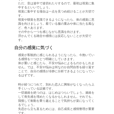
ただ、音は途中で途切れたりするので、最初は視覚に集
中するといいでしょう。
視覚に集中する場合は一点を見つめ続けることが大切で
す。
視覚や聴覚を意識できるようになったら、体の感覚に意
識を向けましょう。着ている服の重みや体に当たる風な
ど、色々あります。
その中から一つを感じながら意識を向けます。
浮かんでくる雑念や感情には反応しないことが大切で
す。
自分の感覚に気づく
感覚が客観的に感じられるようになったら、今抱いてい
る感情を一つひとつ明確にしていきます。
体が重いと感じたら、不安や悩みによるものかもしれま
せん。では、不安や悩みは何なのか自問自答を繰り返す
ことで、自分の感情が冷静に分析できるようになってい
るはずです。
時が経つにつれて、別れた恋人に興味がなくなったら上
手くいっている証拠です。
一切連絡を絶つのは、はじめはつらいでしょう。連絡を
して喪失感を埋めたくなるかもしれません。それでも、
我慢して衝動を乗り越えることで気持ちが楽になってく
るでしょう。
失恋から立ち直るためには、自己成長と感情整理が重要
です。