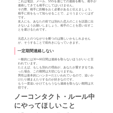
これは電話、メール、SNSを通じての連絡を断ち、相手が
連絡してきても相手にしてはいけません。
その際、相手に距離をおく必要があると伝えましょう。
相手に前をもって知らせることで、よりうまくいくはず
です。
友人にも、あなたの前では別れた恋人のことを話題に出
さないようお願いしましょう。相手のことを思い出すこ
とを避けるためです。
元恋人とのつながりを断つのは難しいかもしれません
が、そうすることで前向きになっていきます。
一定期間連絡しない
一般的には30〜60日間は連絡を取らないほうがいいと言
われています。
たとえば、もしも別れの理由が、あなたが重すぎるであ
った場合、この期間は大切になりますね。
男性は基本的にハンターだといわれているので、追いか
けたり捕まえたりするのが好きなのです。
もう一度追いかけてもらうなら連絡を取らない期間は大
切です。
ノーコンタクト・ルール中
にやってほしいこと