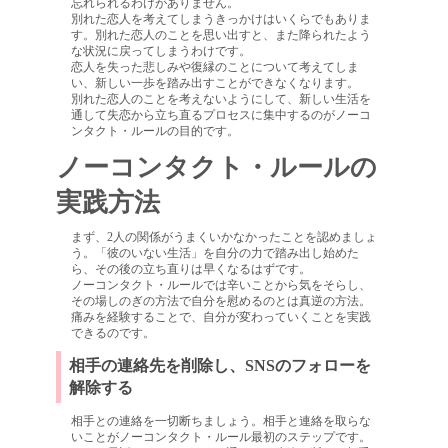
忘れられるわけがありません。
別れた恋人を考えてしまうきっかけはいくらでもありま
す。別れた恋人のことを思い出すと、また降られたよう
な状況に戻ってしまうわけです。
恋人を失った悲しみや復縁のことについて考えてしま
い、新しい一歩を踏み出すことができなくなります。
別れた恋人のことを考えないようにして、新しい生活を
通して失恋から立ち直るプロセスに集中するのがノーコ
ンタクト・ルールの目的です。
ノーコンタクト・ルールの
実践方法
まず、2人の関係がうまくいかなかったことを認めましょ
う。「彼のいない生活」を自分の力で踏み出し始めた
ら、その後の立ち直りは早くなるはずです。
ノーコンタクト・ルールでは辛いことから気をそらし、
その場しのぎの方法で自分を慰めるのとは真逆の方法。
痛みを経験することで、自分が変わっていくことを実践
できるのです。
相手の連絡先を削除し、SNSのフォローを
解除する
相手との連絡を一切断ちましょう。相手と連絡を取らな
いことがノーコンタクト・ルール最初のステップです。