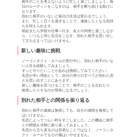
相手のことを考えないように忙しく過ごしましょう。毎
日のルーティンをこなすのは、相手を断ち続ける助けに
なります。
別れた相手がいないと毎日の生活は変わるでしょう。
また、忙しく日々を過ぎることで、連絡したくなる気持
ちを抑えられます。
朝起きたら学校や仕事へ行き、友人や同僚と過ごしなが
ら、いつもと同じ生活をこなす。別れた相手を思い出し
て立ち止まってはいけません。
新しい趣味に挑戦
ノーコンタクト・ルールの実行中に、別れた相手のいな
い人生を経験してみましょう。
ずっとやりたいことがあれば挑戦してみてください。
失恋が辛い理由として、自分の周りのすべてが別れた恋
人を思い出すことにあります。
新しい趣味を見つけることで、相手のことを忘れたり、
無視したりするのが簡単になるでしょう。
別れた相手との関係を振り返る
別れた相手の連絡は無視しても、自分の感情を無視して
はいけません。
失恋によってつらい時をすごしました。この機会に相手
との関係を冷静に振り返ってみましょう。
失恋から立ち直るのは容易なことではなく、ノーコンタ
クト・ルールでも心の傷はいやせません。