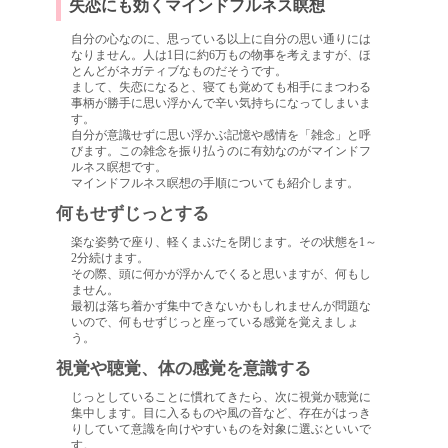
失恋にも効くマインドフルネス瞑想
自分の心なのに、思っている以上に自分の思い通りには
なりません。人は1日に約6万もの物事を考えますが、ほ
とんどがネガティブなものだそうです。
まして、失恋になると、寝ても覚めても相手にまつわる
事柄が勝手に思い浮かんで辛い気持ちになってしまいま
す。
自分が意識せずに思い浮かぶ記憶や感情を「雑念」と呼
びます。この雑念を振り払うのに有効なのがマインドフ
ルネス瞑想です。
マインドフルネス瞑想の手順についても紹介します。
何もせずじっとする
楽な姿勢で座り、軽くまぶたを閉じます。その状態を1～
2分続けます。
その際、頭に何かが浮かんでくると思いますが、何もし
ません。
最初は落ち着かず集中できないかもしれませんが問題な
いので、何もせずじっと座っている感覚を覚えましょ
う。
視覚や聴覚、体の感覚を意識する
じっとしていることに慣れてきたら、次に視覚か聴覚に
集中します。目に入るものや風の音など、存在がはっき
りしていて意識を向けやすいものを対象に選ぶといいで
す。