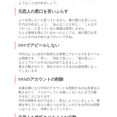
ようなことはやめましょう。
元恋人の悪口を言いふらす
よりを戻したいと思っているなら、彼の悪口を言いふら
すのはやめましょう。「あんなことされた」「こんなや
つだった」と言っていると復縁は実現しません。
たとえ復縁を望んでいなかったとしても、彼の悪口を言
いふらすのはやめたほうがいいですね。
SNSでアピールしない
SNSのように自分の気持ちを簡単にアピールできるツール
は危険です。「辛い」「別れて悲しい」「彼が恋しい」
などとアピールするのはやめておきましょう。
彼を心配させたり、呆れさせたりするのは逆効果になっ
てしまいます。
SNSのアカウントの削除
自暴自棄になりSNSのアカウントを削除するのは友達を心
配させたり、フォローしている親しくない人にまで心配
させることになります。
SNSを削除するのではなく、見ないようにしましょう。復
縁を考えているなら彼とつながることのできるSNSを削除
しないように、冷静になってください。