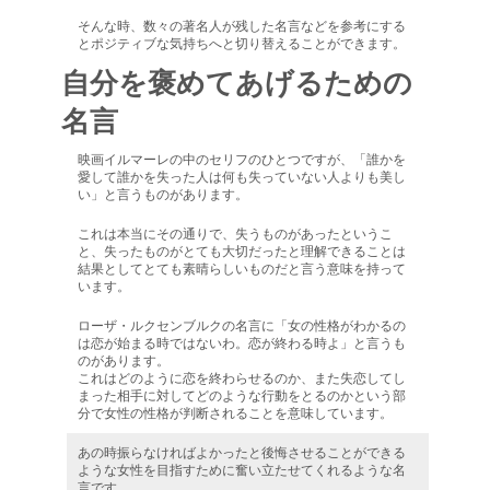
そんな時、数々の著名人が残した名言などを参考にする
とポジティブな気持ちへと切り替えることができます。
自分を褒めてあげるための
名言
映画イルマーレの中のセリフのひとつですが、「誰かを
愛して誰かを失った人は何も失っていない人よりも美し
い」と言うものがあります。
これは本当にその通りで、失うものがあったというこ
と、失ったものがとても大切だったと理解できることは
結果としてとても素晴らしいものだと言う意味を持って
います。
ローザ・ルクセンブルクの名言に「女の性格がわかるの
は恋が始まる時ではないわ。恋が終わる時よ」と言うも
のがあります。
これはどのように恋を終わらせるのか、また失恋してし
まった相手に対してどのような行動をとるのかという部
分で女性の性格が判断されることを意味しています。
あの時振らなければよかったと後悔させることができる
ような女性を目指すために奮い立たせてくれるような名
言です。