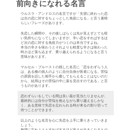
前向きになれる名言
ウルスラ・アンドロスの名言ですが「失望に終わった恋
は次の恋に対するちょっとした免疫になる」と言う素晴
らしいフレーズがあります。
失恋した瞬間や、その後しばらくは先が見えずとても暗
い気持ちになってしまいますが、辛い恋をすればするほ
ど次の恋に対する免疫力がつくのは本当ですよね。
本当の辛さを味わうとそれよりも軽度な辛さは味わった
時さほど落ち込まず、乗り越えられるようになると言う
意味があります。
マルセル・ブルーストの残した名言に「恋をわずらう人
は、ある種の病人のように自分自身が医者になる。苦悩
の原因を話した相手から癒してもらえることはないのだ
から、結局はその苦悩の中に薬を見出すのである」と言
うものがあります。
恋わずらいをしている間は良い薬が見当たりませんが、
最終的には自分が苦悩を抱えながら乗り越えるしかな
く、ある意味で失恋を忘れられる時が来るの割り切って
待つことができます。
以上のような名言を心に失恋を上手に乗りきっていきま
しょう。
無理に忘れようとすればするほど辛さが大きくなるもの