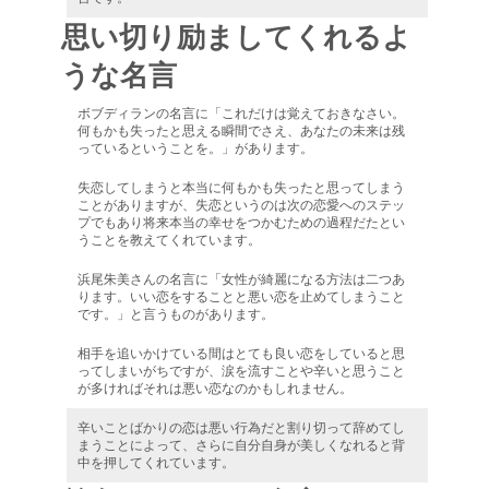
思い切り励ましてくれるよ
うな名言
ボブディランの名言に「これだけは覚えておきなさい。
何もかも失ったと思える瞬間でさえ、あなたの未来は残
っているということを。」があります。
失恋してしまうと本当に何もかも失ったと思ってしまう
ことがありますが、失恋というのは次の恋愛へのステッ
プでもあり将来本当の幸せをつかむための過程だたとい
うことを教えてくれています。
浜尾朱美さんの名言に「女性が綺麗になる方法は二つあ
ります。いい恋をすることと悪い恋を止めてしまうこと
です。」と言うものがあります。
相手を追いかけている間はとても良い恋をしていると思
ってしまいがちですが、涙を流すことや辛いと思うこと
が多ければそれは悪い恋なのかもしれません。
辛いことばかりの恋は悪い行為だと割り切って辞めてし
まうことによって、さらに自分自身が美しくなれると背
中を押してくれています。